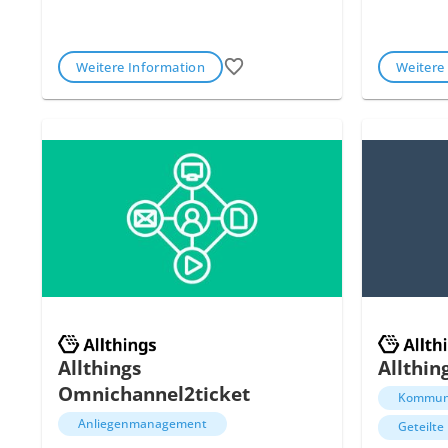
Weitere Information
Weitere
Allthings
Allthin
Omnichannel2ticket
Kommun
Anliegenmanagement
Geteilte