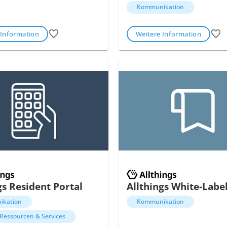
Kommunikation
 Information
Weitere Information
gs Resident Portal
Allthings White-Labe
ikation
Kommunikation
 Ressourcen & Services