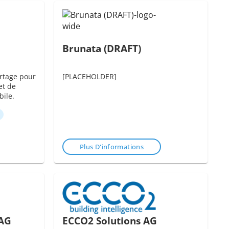
Brunata (DRAFT)
rtage pour
[PLACEHOLDER]
et de
bile.
Plus D'informations
AG
ECCO2 Solutions AG