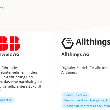
ns
hweiz AG
Allthings AG
n führendes
Digitaler Betrieb für alle Imm
ieunternehmen in den
Allthings.
Elektrifizierung und
n, das eine nachhaltigere
rceneffizientere Zukunft
.
Communication
onnectée
Ressources & services partagés
Gestion de contrats et documen