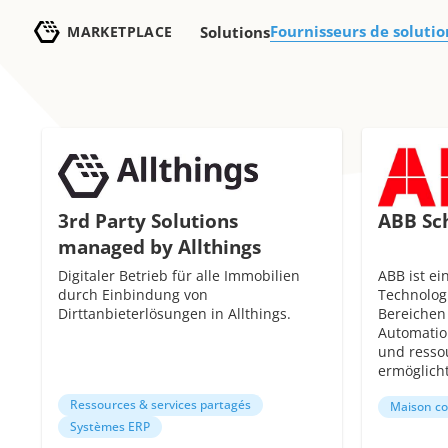
Fournisseurs de solutio
MARKETPLACE
Solutions
3rd Party Solutions
ABB Sc
managed by Allthings
Digitaler Betrieb für alle Immobilien
ABB ist ei
durch Einbindung von
Technolog
Dirttanbieterlösungen in Allthings.
Bereichen 
Automatio
und ressou
ermöglicht
Ressources & services partagés
Maison c
Systèmes ERP